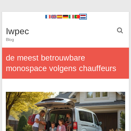
Iwpec
Blog
de meest betrouwbare
monospace volgens chauffeurs