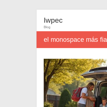
Iwpec
Blog
el monospace más fia