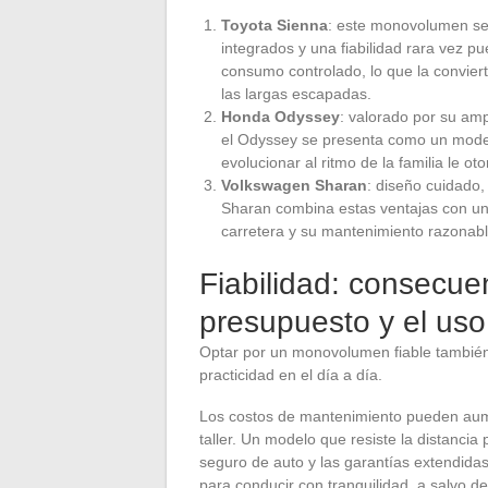
Toyota Sienna
: este monovolumen se 
integrados y una fiabilidad rara vez p
consumo controlado, lo que la convier
las largas escapadas.
Honda Odyssey
: valorado por su amp
el Odyssey se presenta como un mode
evolucionar al ritmo de la familia le ot
Volkswagen Sharan
: diseño cuidado
Sharan combina estas ventajas con una
carretera y su mantenimiento razonab
Fiabilidad: consecue
presupuesto y el uso
Optar por un monovolumen fiable también s
practicidad en el día a día.
Los costos de mantenimiento pueden aument
taller. Un modelo que resiste la distancia 
seguro de auto y las garantías extendida
para conducir con tranquilidad, a salvo 