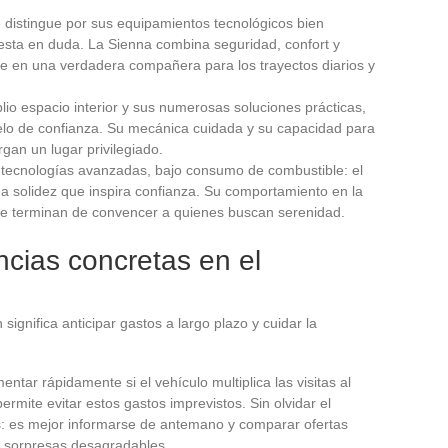
distingue por sus equipamientos tecnológicos bien
uesta en duda. La Sienna combina seguridad, confort y
te en una verdadera compañera para los trayectos diarios y
lio espacio interior y sus numerosas soluciones prácticas,
lo de confianza. Su mecánica cuidada y su capacidad para
organ un lugar privilegiado.
, tecnologías avanzadas, bajo consumo de combustible: el
 solidez que inspira confianza. Su comportamiento en la
le terminan de convencer a quienes buscan serenidad.
ncias concretas en el
ignifica anticipar gastos a largo plazo y cuidar la
ar rápidamente si el vehículo multiplica las visitas al
permite evitar estos gastos imprevistos. Sin olvidar el
s: es mejor informarse de antemano y comparar ofertas
de sorpresas desagradables.