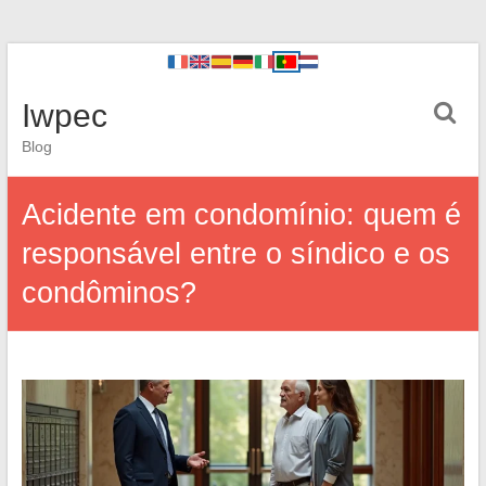
Iwpec
Blog
Acidente em condomínio: quem é
responsável entre o síndico e os
condôminos?