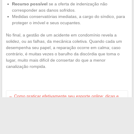
Recurso possível
se a oferta de indenização não
corresponder aos danos sofridos.
Medidas conservatórias imediatas, a cargo do síndico, para
proteger o imóvel e seus ocupantes.
No final, a gestão de um acidente em condomínio revela a
solidez, ou as falhas, da mecânica coletiva. Quando cada um
desempenha seu papel, a reparação ocorre em calma; caso
contrário, é muitas vezes o barulho da discórdia que toma o
lugar, muito mais difícil de consertar do que a menor
canalização rompida.
←
Como praticar efetivamente seu esporte online: dicas e
truques para iniciantes
Descubra a arte do estilo à francesa: dicas e inspirações
para brilhar todos os dias
→