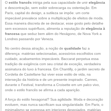
O
estilo francês
intriga pela sua capacidade de unir
elegância
e descontração, sem exibir sobrecarga ou ostentação. Em
Paris, capital do design, a sutileza se impõe: um corte
impecável prevalece sobre a multiplicação de efeitos de moda.
Essa maneira discreta de se destacar, esse gosto pelo detalhe
sem excessos supérfluos, alimenta a reputação de
elegância à
francesa
que seduz bem além do Hexágono, de Nova York a
Londres passando por Veneza.
No centro dessa atração, a noção de
qualidade
faz a
diferença: matérias selecionadas, acessórios escolhidos com
cuidado, acabamentos impecáveis. Baccarat perpetua essa
tradição de exigência com seu cristal de exceção, verdadeira
assinatura do luxo à francesa. Em Chantilly, o jardim secreto de
Cordelia de Castellane faz viver esse estilo de vida, na
interseção da história e de um presente inspirado. Cannes,
durante o Festival, transforma a Croisette em um palco vivo,
onde o estilo francês se afirma a cada aparição.
A força do estilo hexagonal? Sua agilidade. Moda e decoração
evoluem, mas nunca sacrificam sua singularidade. Em Paris, o
minimalismo se expressa em interiores despojados, matérias