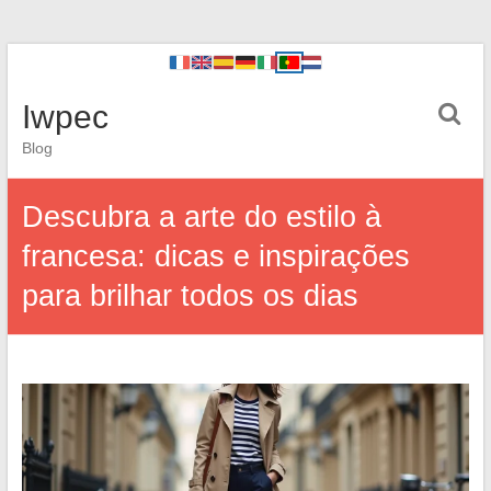
Iwpec
Blog
Descubra a arte do estilo à
francesa: dicas e inspirações
para brilhar todos os dias