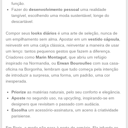
função.
Fazer do
desenvolvimento pessoal
uma realidade
tangível, escolhendo uma moda sustentável, longe do
descartável.
Compor seus
looks diários
é uma arte de seleção, nunca de
um empilhamento sem alma. Apostar em um
vestido cápsula
,
reinvestir em uma calça clássica, reinventar a maneira de usar
um lenço: tantos pequenos gestos que fazem a diferença.
Criadores como
Marin Montagut
, que abriu um refúgio
inspirado na Normandia, ou
Erwan Bouroullec
com sua casa-
oficina na Borgonha, lembram que tudo começa pela intenção
de introduzir a surpresa, uma forma, um padrão, uma cor
inesperada.
Priorize
as matérias naturais, pelo seu conforto e elegância.
Aposte
no segundo uso, na upcycling, inspirando-se em
designers que revisitam o passado com audácia.
Escolha
um acessório-assinatura, um aceno à criatividade
parisiense.
Em Paris, a moda não para à porta do armário. Ela infunde os