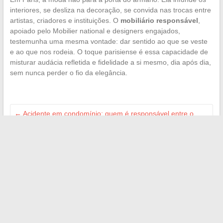
interiores, se desliza na decoração, se convida nas trocas entre
artistas, criadores e instituições. O
mobiliário responsável
,
apoiado pelo Mobilier national e designers engajados,
testemunha uma mesma vontade: dar sentido ao que se veste
e ao que nos rodeia. O toque parisiense é essa capacidade de
misturar audácia refletida e fidelidade a si mesmo, dia após dia,
sem nunca perder o fio da elegância.
←
Acidente em condomínio: quem é responsável entre o
síndico e os condôminos?
Quantas pessoas com mais de 90 anos vivem atualmente na
França?
→
Search