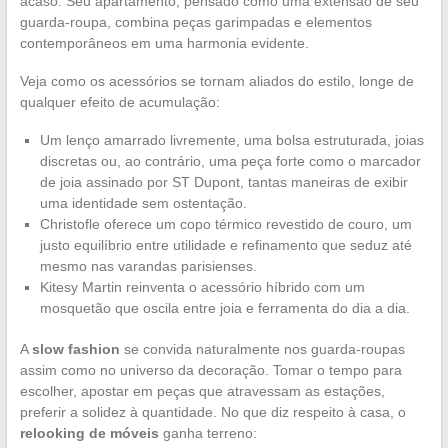
acaso. Seu apartamento, pensado como uma extensão de seu
guarda-roupa, combina peças garimpadas e elementos
contemporâneos em uma harmonia evidente.
Veja como os acessórios se tornam aliados do estilo, longe de
qualquer efeito de acumulação:
Um lenço amarrado livremente, uma bolsa estruturada, joias
discretas ou, ao contrário, uma peça forte como o marcador
de joia assinado por ST Dupont, tantas maneiras de exibir
uma identidade sem ostentação.
Christofle oferece um copo térmico revestido de couro, um
justo equilíbrio entre utilidade e refinamento que seduz até
mesmo nas varandas parisienses.
Kitesy Martin reinventa o acessório híbrido com um
mosquetão que oscila entre joia e ferramenta do dia a dia.
A
slow fashion
se convida naturalmente nos guarda-roupas
assim como no universo da decoração. Tomar o tempo para
escolher, apostar em peças que atravessam as estações,
preferir a solidez à quantidade. No que diz respeito à casa, o
relooking de móveis
ganha terreno: