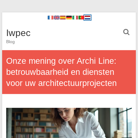
Iwpec
Blog
Onze mening over Archi Line:
betrouwbaarheid en diensten
voor uw architectuurprojecten