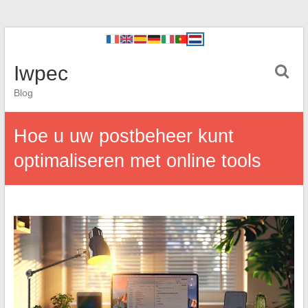
Iwpec
Blog
Hoe u uw postbeheer kunt
optimaliseren met online tools