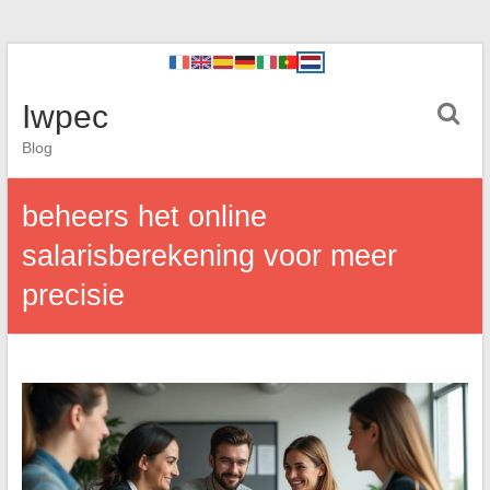
Iwpec
Blog
beheers het online
salarisberekening voor meer
precisie