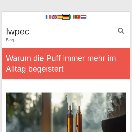
Iwpec
Blog
Warum die Puff immer mehr im
Alltag begeistert