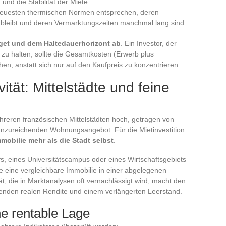
und die Stabilität der Miete.
neuesten thermischen Normen entsprechen, deren
er bleibt und deren Vermarktungszeiten manchmal lang sind.
get und dem Haltedauerhorizont ab
. Ein Investor, der
e zu halten, sollte die Gesamtkosten (Erwerb plus
en, anstatt sich nur auf den Kaufpreis zu konzentrieren.
ität: Mittelstädte und feine
hreren französischen Mittelstädten hoch, getragen von
nzureichenden Wohnungsangebot. Für die Mietinvestition
mmobilie mehr als die Stadt selbst
.
, eines Universitätscampus oder eines Wirtschaftsgebiets
ie eine vergleichbare Immobilie in einer abgelegenen
ät, die in Marktanalysen oft vernachlässigt wird, macht den
lenden realen Rendite und einem verlängerten Leerstand.
ne rentable Lage