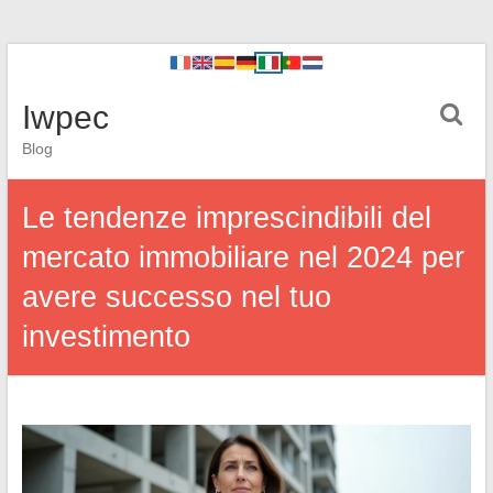
Iwpec
Blog
Le tendenze imprescindibili del
mercato immobiliare nel 2024 per
avere successo nel tuo
investimento