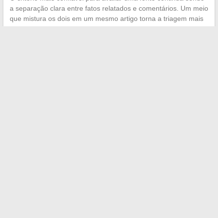
a separação clara entre fatos relatados e comentários. Um meio
que mistura os dois em um mesmo artigo torna a triagem mais
difícil para o leitor.
Três fontes bem escolhidas informam melhor do que
quinze superficialmente.
A qualidade da atenção que você
dedica a um artigo conta tanto quanto a reputação do meio que
o publica. Combinando um agregador sem perfilamento, as
novas opções oferecidas pelo DSA e uma rotina de leitura
calibrada, você tem uma base sólida para acompanhar as
notícias online sem perder seus dias.
←
Granulocitose: causas, sintomas e tratamentos para
entender melhor essa condição
Como garantir o funcionamento ideal da tomada de
aspirador de piscina com as válvulas corretas
→