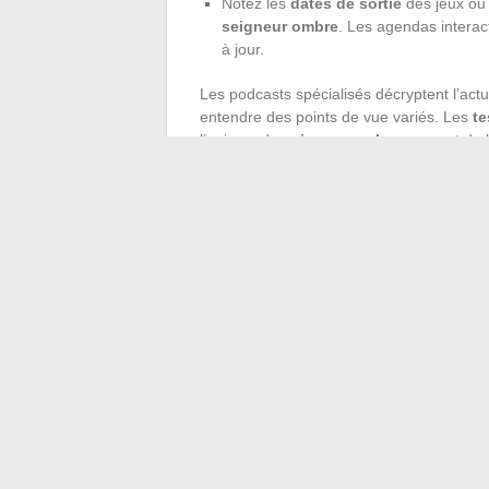
Notez les
dates de sortie
des jeux ou
seigneur ombre
. Les agendas interact
à jour.
Les podcasts spécialisés décryptent l’actu
entendre des points de vue variés. Les
te
l’univers de
seigneur ombre
, servent de 
effets de mode. Questionnez les usages, 
c’est ce dialogue permanent qui nourrit l
Vegas, ou simplement chez soi.
À mesure que ces univers se croisent et se 
high-tech et pop culture continue de s’eff
pu anticiper il y a encore quelques année
←
Tendances déco 2024 : idées et inspir
Comment pratiquer efficacement 