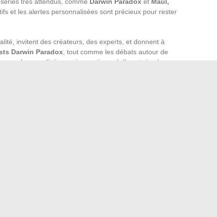
 séries très attendus, comme
Darwin Paradox
et
Maul,
ifs et les alertes personnalisées sont précieux pour rester
alité, invitent des créateurs, des experts, et donnent à
sts Darwin Paradox
, tout comme les débats autour de
boussole pour distinguer innovations réelles et simples
confrontez les expériences, échangez vos impressions :
a
culture geek
d’aujourd’hui, qu’on soit à Paris, à Las
réinventent, une certitude persiste : la frontière entre
acer, laissant place à des surprises que personne n’aurait
s.
ations pour transformer votre intérieur
son sport en ligne : conseils et astuces pour débutants
→