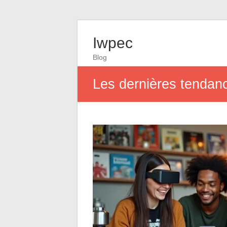
Iwpec
Blog
Les dernières tendanc