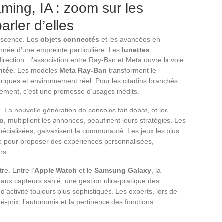
ming, IA : zoom sur les
arler d’elles
vescence. Les
objets connectés
et les avancées en
née d’une empreinte particulière. Les
lunettes
direction : l’association entre Ray-Ban et Meta ouvre la voie
ntée
. Les modèles
Meta Ray-Ban
transforment le
riques et environnement réel. Pour les citadins branchés
ement, c’est une promesse d’usages inédits.
n. La nouvelle génération de consoles fait débat, et les
do
, multiplient les annonces, peaufinent leurs stratégies. Les
spécialisées, galvanisent la communauté. Les jeux les plus
ielle pour proposer des expériences personnalisées,
rs.
re. Entre l’
Apple Watch
et le
Samsung Galaxy
, la
aux capteurs santé, une gestion ultra-pratique des
 d’activité toujours plus sophistiqués. Les experts, lors de
ité-prix, l’autonomie et la pertinence des fonctions