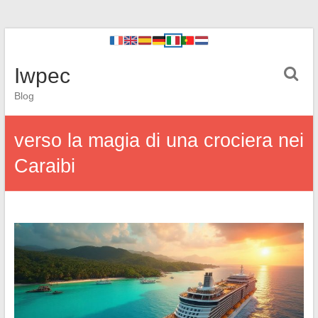
Iwpec
Blog
verso la magia di una crociera nei
Caraibi