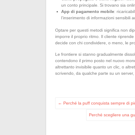
un conto principale. Si trovano sia onlin
App di pagamento mobile
: ricaricab
l’inserimento di informazioni sensibili 
Optare per questi metodi significa non dipe
imporre il proprio ritmo. Il cliente riprende 
decide con chi condividere, o meno, le pro
Le frontiere si stanno gradualmente dissol
contendono il primo posto nel nuovo mon
altrettanto invisibile quanto un clic, o alt
scrivendo, da qualche parte su un server, 
←
Perché la puff conquista sempre di più
Perché scegliere una gui