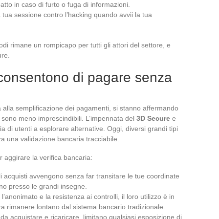
impatto in caso di furto o fuga di informazioni.
a tua sessione contro l’hacking quando avvii la tua
rodi rimane un rompicapo per tutti gli attori del settore, e
ure.
i consentono di pagare senza
a alla semplificazione dei pagamenti, si stanno affermando
nali sono meno imprescindibili. L’impennata del
3D Secure
e
a di utenti a esplorare alternative. Oggi, diversi grandi tipi
a una validazione bancaria tracciabile.
 aggirare la verifica bancaria:
gli acquisti avvengono senza far transitare le tue coordinate
cano presso le grandi insegne.
l’anonimato e la resistenza ai controlli, il loro utilizzo è in
era rimanere lontano dal sistema bancario tradizionale.
li da acquistare e ricaricare, limitano qualsiasi esposizione di