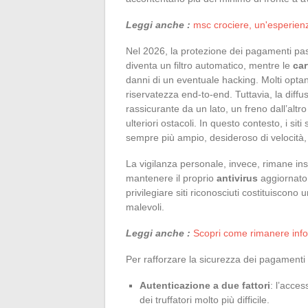
Leggi anche :
msc crociere, un'esperienz
Nel 2026, la protezione dei pagamenti pas
diventa un filtro automatico, mentre le
car
danni di un eventuale hacking. Molti opt
riservatezza end-to-end. Tuttavia, la diffu
rassicurante da un lato, un freno dall’alt
ulteriori ostacoli. In questo contesto, i s
sempre più ampio, desideroso di velocità,
La vigilanza personale, invece, rimane ins
mantenere il proprio
antivirus
aggiornato,
privilegiare siti riconosciuti costituiscono
malevoli.
Leggi anche :
Scopri come rimanere info
Per rafforzare la sicurezza dei pagamenti
Autenticazione a due fattori
: l’acce
dei truffatori molto più difficile.