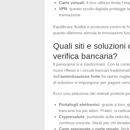
Carte virtuali
: il loro utilizzo limita l’
VPN
: questo scudo digitale protegge l
transazione.
Equilibrare fluidità e protezioni contro le f
questo dilemma stimola le innovazioni fut
Quali siti e soluzion
verifica bancaria?
Il panorama si è trasformato. Con la cors
nuovi riflessi e i circuiti bancari tradizio
dell’
autenticazione forte
ha spinto migliai
di soluzioni si impongono per pagare senz
Ecco una selezione dei metodi preferiti per
Portafogli elettronici
: grazie a loro, 
bancarie tra più attori. Pratici, si radi
Cryptovalute
: puntando sulla velocità, 
continua crescita. Ideali per chi desid
Carte prepagate
e
carte regalo
: faci