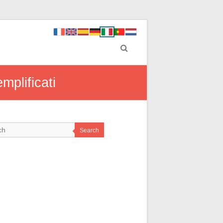
mplificati
Search