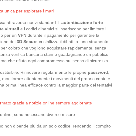
a unica per esplorare i mari
sa attraverso nuovi standard. L’
autenticazione forte
te virtuali
e i codici dinamici si inseriscono per limitare i
ano per un
VPN
durante il pagamento per garantire la
sione del
3D Secure
cristallizza il dibattito: uno strumento
ro per coloro che vogliono acquistare rapidamente, senza
iti senza verifica bancaria stanno guadagnando un pubblico
 ma che rifiuta ogni compromesso sul senso di sicurezza.
ostituibile. Rinnovare regolarmente le proprie
password
,
 monitorare attentamente i movimenti del proprio conto e
 una prima linea efficace contro la maggior parte dei tentativi
rmato grazie a notizie online sempre aggiornate
 online, sono necessarie diverse misure:
sso non dipende più da un solo codice, rendendo il compito