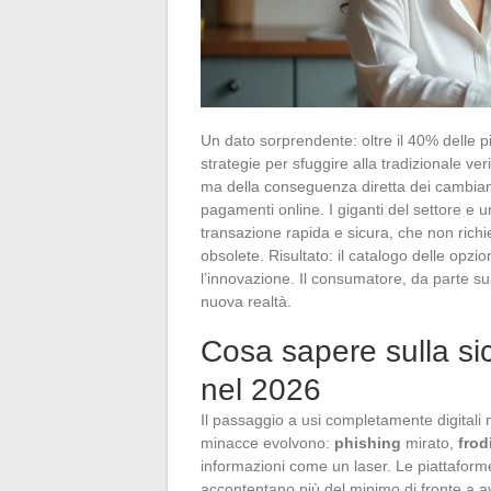
Un dato sorprendente: oltre il 40% delle
strategie per sfuggire alla tradizionale ver
ma della conseguenza diretta dei cambiamen
pagamenti online. I giganti del settore e u
transazione rapida e sicura, che non richi
obsolete. Risultato: il catalogo delle opzioni
l’innovazione. Il consumatore, da parte sua
nuova realtà.
Cosa sapere sulla si
nel 2026
Il passaggio a usi completamente digitali 
minacce evolvono:
phishing
mirato,
frod
informazioni come un laser. Le piattaforme
accontentano più del minimo di fronte a avve