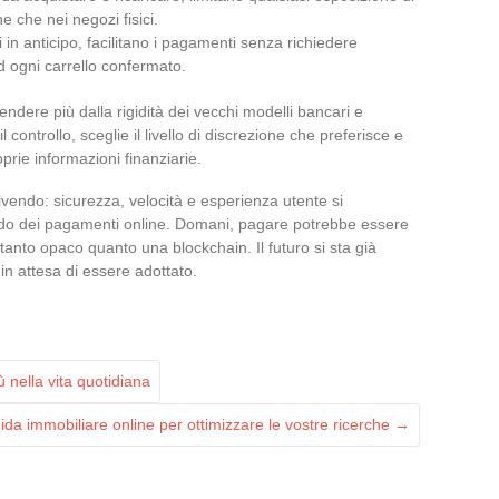
e che nei negozi fisici.
ili in anticipo, facilitano i pagamenti senza richiedere
ad ogni carrello confermato.
ndere più dalla rigidità dei vecchi modelli bancari e
il controllo, sceglie il livello di discrezione che preferisce e
prie informazioni finanziarie.
vendo: sicurezza, velocità e esperienza utente si
do dei pagamenti online. Domani, pagare potrebbe essere
rettanto opaco quanto una blockchain. Il futuro si sta già
in attesa di essere adottato.
 nella vita quotidiana
da immobiliare online per ottimizzare le vostre ricerche
→