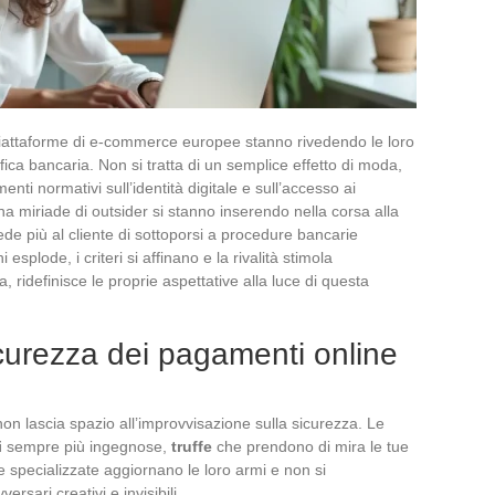
 piattaforme di e-commerce europee stanno rivedendo le loro
ifica bancaria. Non si tratta di un semplice effetto di moda,
ti normativi sull’identità digitale e sull’accesso ai
na miriade di outsider si stanno inserendo nella corsa alla
ede più al cliente di sottoporsi a procedure bancarie
 esplode, i criteri si affinano e la rivalità stimola
, ridefinisce le proprie aspettative alla luce di questa
curezza dei pagamenti online
non lascia spazio all’improvvisazione sulla sicurezza. Le
i
sempre più ingegnose,
truffe
che prendono di mira le tue
 specializzate aggiornano le loro armi e non si
rsari creativi e invisibili.