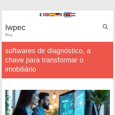
Iwpec
Blog
softwares de diagnóstico, a
chave para transformar o
imobiliário