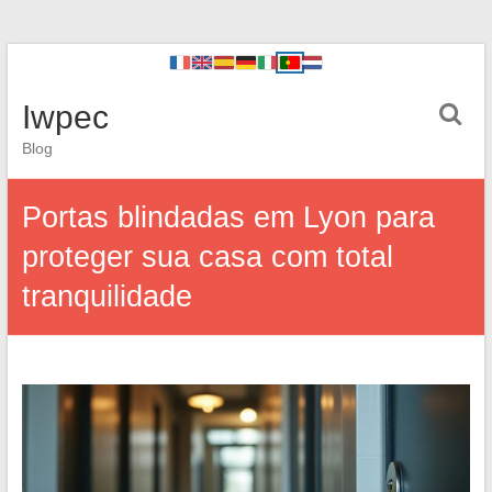
Iwpec
Blog
Portas blindadas em Lyon para
proteger sua casa com total
tranquilidade