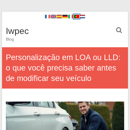
Iwpec
Blog
Personalização em LOA ou LLD:
o que você precisa saber antes
de modificar seu veículo