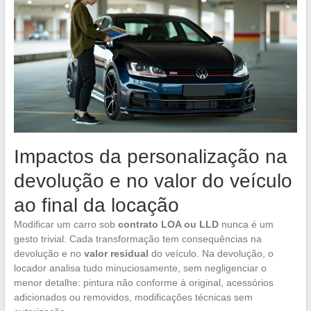
Impactos da personalização na
devolução e no valor do veículo
ao final da locação
Modificar um carro sob
contrato LOA ou LLD
nunca é um
gesto trivial. Cada transformação tem consequências na
devolução e no
valor residual
do veículo. Na devolução, o
locador analisa tudo minuciosamente, sem negligenciar o
menor detalhe: pintura não conforme à original, acessórios
adicionados ou removidos, modificações técnicas sem