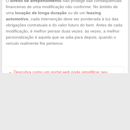
O
direito de arrependimento
não protege das consequências
financeiras de uma modificação não conforme. No âmbito de
uma
locação de longa duração
ou de um
leasing
automotivo
, cada intervenção deve ser ponderada à luz das
obrigações contratuais e do valor futuro do bem. Antes de cada
modificação, é melhor pensar duas vezes: às vezes, a melhor
personalização é aquela que se adia para depois, quando o
veículo realmente lhe pertence.
←
Descubra como um portal web pode simplificar seu
acesso à informação digital
Como encontrar um óptico parceiro do Crédit Mutuel para
seus óculos
→
Search